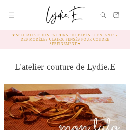
ET
PASSER
AU
Panier
CONTENU
♥ SPECIALISTE DES PATRONS PDF BÉBÉS ET ENFANTS -
DES MODÈLES CLAIRS, PENSÉS POUR COUDRE
SEREINEMENT ♥
L'atelier couture de Lydie.E