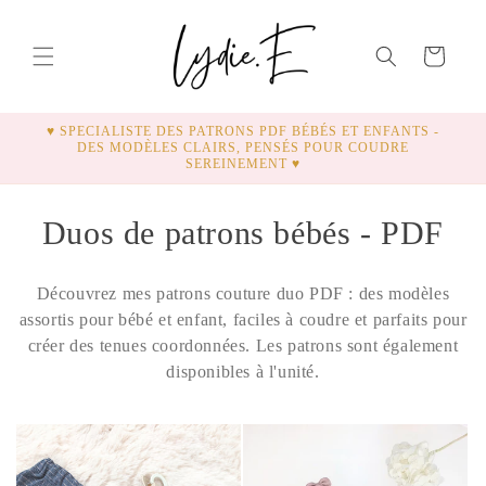
ET
PASSER
AU
Panier
CONTENU
♥ SPECIALISTE DES PATRONS PDF BÉBÉS ET ENFANTS -
DES MODÈLES CLAIRS, PENSÉS POUR COUDRE
SEREINEMENT ♥
C
Duos de patrons bébés - PDF
o
Découvrez mes patrons couture duo PDF : des modèles
l
assortis pour bébé et enfant, faciles à coudre et parfaits pour
créer des tenues coordonnées. Les patrons sont également
l
disponibles à l'unité.
e
c
t