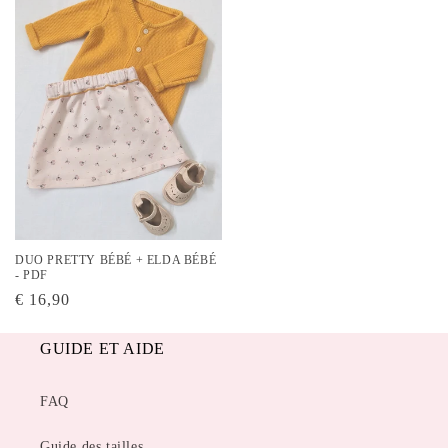
DUO PRETTY BÉBÉ + ELDA BÉBÉ
- PDF
Prix
€ 16,90
habituel
GUIDE ET AIDE
FAQ
Guide des tailles