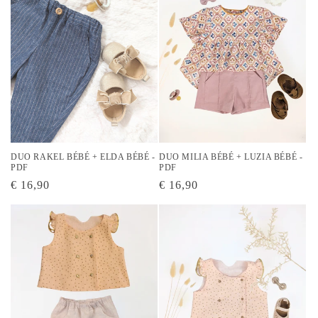
i
o
n
:
DUO RAKEL BÉBÉ + ELDA BÉBÉ -
DUO MILIA BÉBÉ + LUZIA BÉBÉ -
PDF
PDF
Prix
€ 16,90
Prix
€ 16,90
habituel
habituel